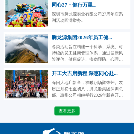
同心27・健行万里...
深圳市腾龙源实业有限公司27周年庆系
列活动圆满举办...
腾龙源集团2026年员工健...
各类活动旨在构建一个科学、系统、可
持续的员工健康管理体系，通过健康风
险评估、健康促进、疾病预防、心理健
康支持和体格锻炼等...
开工大吉启新程 深惠同心赴...
春回大地启新章，福暖职场聚锋芒。农
历正月初七至初八，腾龙源集团深圳总
部、惠州公司相继举行2026年新春开工
仪式，以庄重而...
查看更多